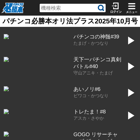
パチンコ必勝本オリ法プラス2025年10月号
パチンコの神髄#39
▶
たまげ・かつなり
天下一パチンコ真剣
▶
バトル#40
守山アニキ・たまげ
あいノリ#6
▶
ビワコ・かつなり
トレたま！#8
▶
アスカ・さやか
GOGO リサーチャ