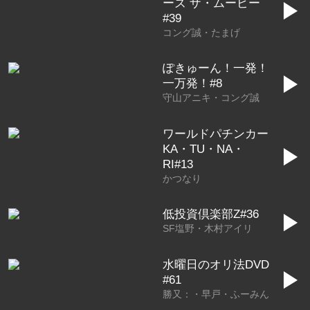
ーズ ザ・ムービー
▶
#39
コング誠・たまげ
ぽきゅーん！一発！
▶
一万発！#8
守山アニキ・コング誠
ワールドパチンカー
KA・TU・NA・
▶
RI#13
かつなり
低投資倶楽部Z#36
▶
SF塩野・木村アイリ
水曜日のオリ法DVD
▶
#61
勝又：・早戸・ふーみん