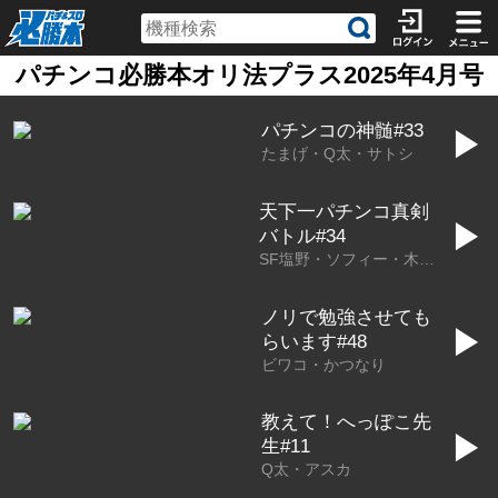
パチンコ必勝本オリ法プラス2025年4月号
パチンコの神髄#33
▶
たまげ・Q太・サトシ
天下一パチンコ真剣
▶
バトル#34
SF塩野・ソフィー・木村アイリ
ノリで勉強させても
▶
らいます#48
ビワコ・かつなり
教えて！へっぽこ先
▶
生#11
Q太・アスカ