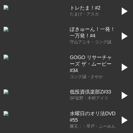
トレたま！#2
▶
たまげ・アスカ
ぽきゅーん！一発！
▶
一万発！#4
守山アニキ・コング誠
GOGO リサーチャ
ーズ ザ・ムービー
▶
#34
コング誠・さやか
低投資倶楽部Z#33
▶
SF塩野・木村アイリ
水曜日のオリ法DVD
▶
#55
勝又：・早戸・ふーみん