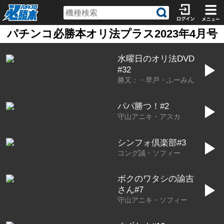
パチンコ必勝本オリ法プラス2023年4月号
水曜日のオリ法DVD
▶
#32
勝又：・早戸・ふーみん
パパ勝つ！#2
▶
守山アニキ・アスカ
シンフォ倶楽部#3
▶
コング誠・ソフィー
ボクのワタシの諭吉
▶
さん#7
守山アニキ・ソフィー