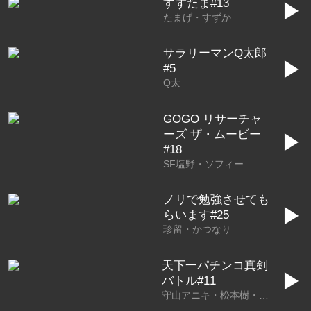
すずたま#13
▶
たまげ・すずか
サラリーマンQ太郎
▶
#5
Q太
GOGO リサーチャ
ーズ ザ・ムービー
▶
#18
SF塩野・ソフィー
ノリで勉強させても
▶
らいます#25
珍留・かつなり
天下一パチンコ真剣
▶
バトル#11
守山アニキ・松本樹・アスカ