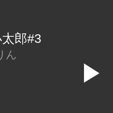
太郎#3
りん
▶