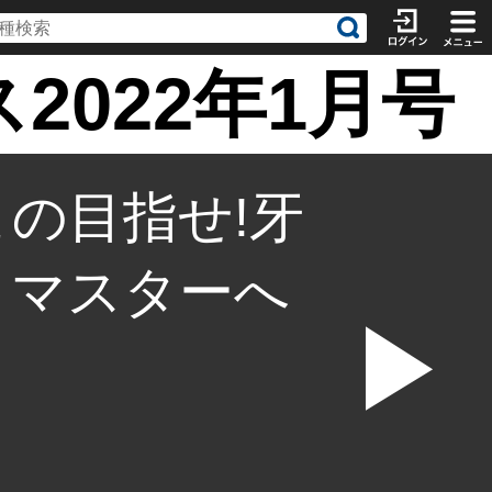
022年1月号
の目指せ!牙
ょマスターへ
▶