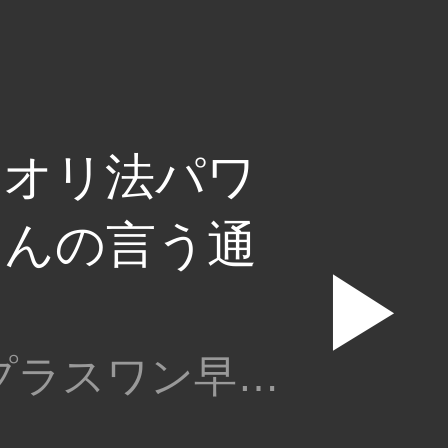
のオリ法パワ
さんの言う通
▶
勝又：・プラスワン早戸・ふーみん