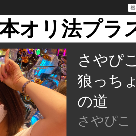
本オリ法プラス2
さやぴこ
狼っち
の道
さやぴこ