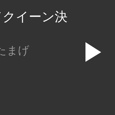
ドクイーン決
▶
たまげ