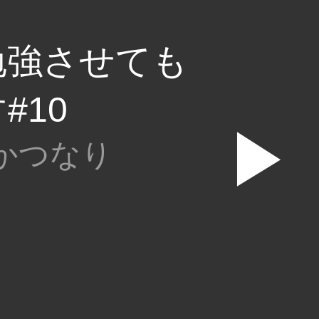
勉強させても
#10
▶
かつなり