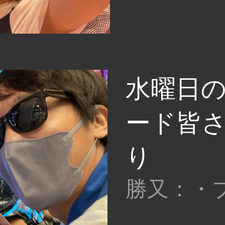
水曜日
ード皆
り