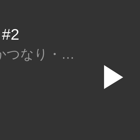
#2
ビワコ・かつなり・さやか
▶