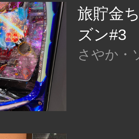
旅貯金ち
ズン#3