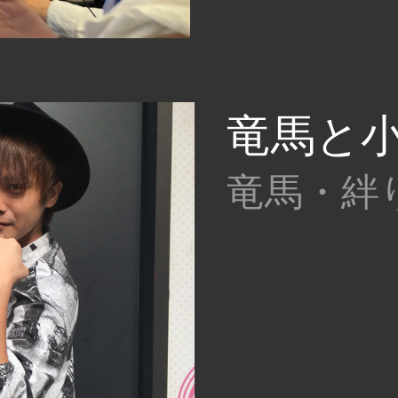
竜馬と小
竜馬・絆