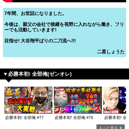
7年間、お世話になりました。
今後は、親父の会社で後継を視野に入れながら働き、フリ
ーでも活動していきます!
目指せ! 大谷翔平ばりの二刀流へ!!!
二星しょうた
必勝本初! 全部俺(ゼンオレ)
必勝本初! 全部俺 #77
必勝本初! 全部俺 #76
必勝本初! 全部
もっと見る