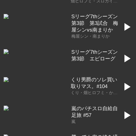
畑ヒロフミ・スロカイザー
Sリーグ7thシーズン
第3節 第3試合 梅
▶
屋シンvs南まりか
梅屋シン・南まりか
Sリーグ7thシーズン
▶
第3節 エピローグ
くり男爵のソレ買い
▶
取りマス。#104
くり・畑ヒロフミ・かつなり
嵐のパチスロ自給自
▶
足旅 #57
嵐