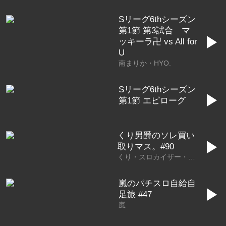
Sリーグ6thシーズン
第1節 第3試合 マ
▶
ッキーラ卍 vs All for
U
南まりか・HYO.
Sリーグ6thシーズン
▶
第1節 エピローグ
くり男爵のソレ買い
▶
取りマス。#90
くり・スロカイザー・かつなり
嵐のパチスロ自給自
▶
足旅 #47
嵐