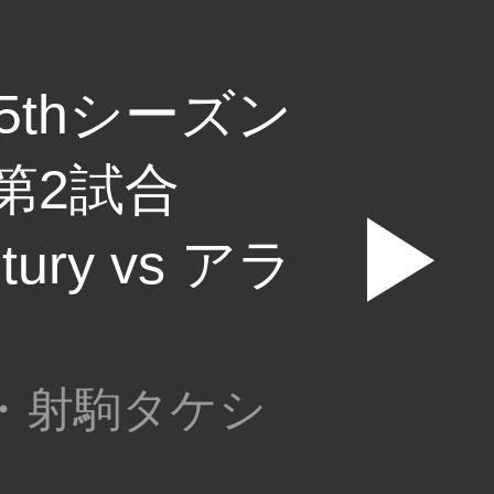
5thシーズン
 第2試合
▶
ntury vs アラ
・射駒タケシ