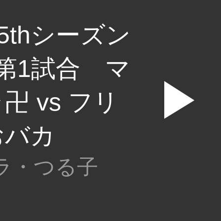
5thシーズン
第1試合 マ
▶
卍 vs フリ
おバカ
ラ・つる子