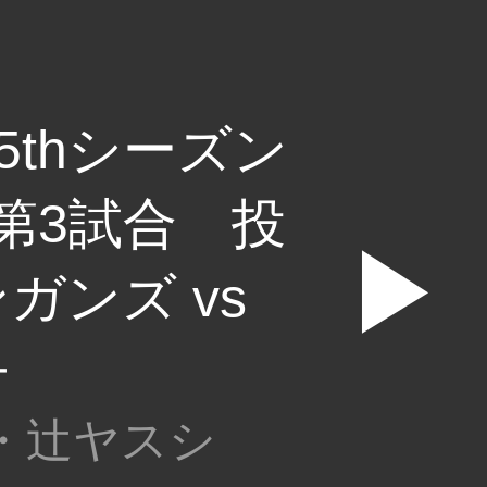
5thシーズン
第3試合 投
▶
ガンズ vs
チ
・辻ヤスシ