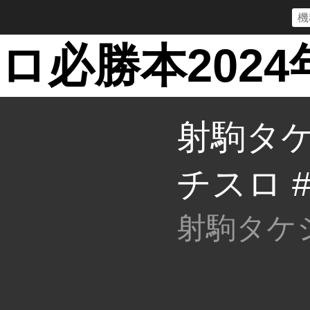
ロ必勝本2024
射駒タケ
チスロ #
射駒タケ