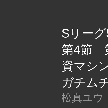
Sリーグ
第4節 
資マシン
ガチム
松真ユウ