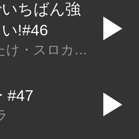
でいちばん強
▶
!#46
若葉まいたけ・スロカイザー
#47
▶
ラ