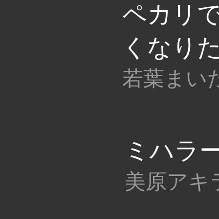
ペカリ
くなりたい
ミハラー 
美原アキ