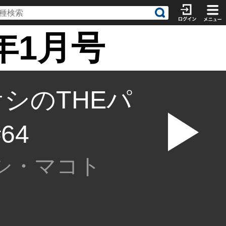
年1月号
シのTHEパ
▶
64
シ・マコト