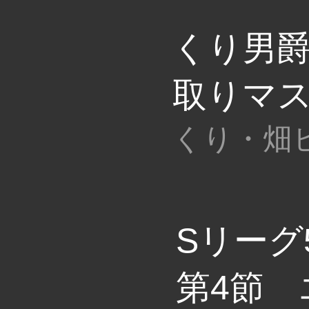
くり男
取りマス
Sリーグ
第4節 