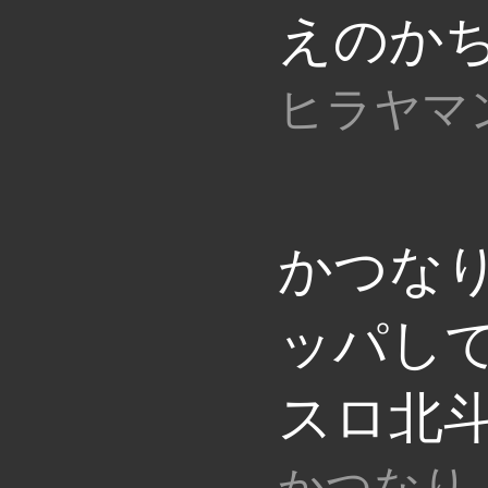
えのかち
ヒラヤマ
かつなり
ッパし
スロ北
かつなり