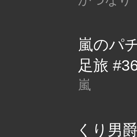
嵐のパ
足旅 #3
嵐
くり男