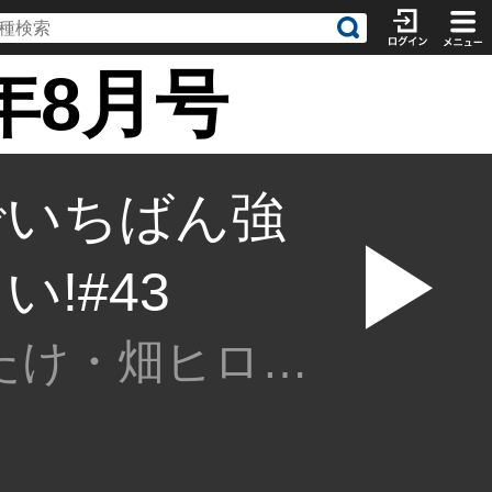
年8月号
でいちばん強
▶
!#43
若葉まいたけ・畑ヒロフミ