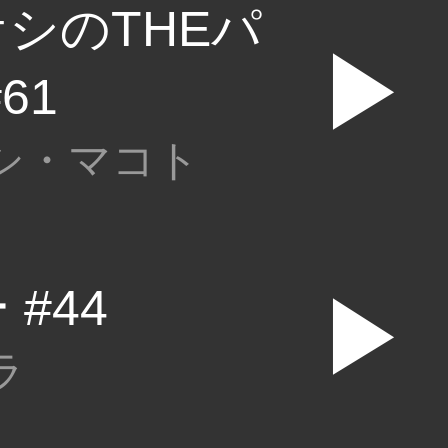
シのTHEパ
▶
61
シ・マコト
#44
▶
ラ