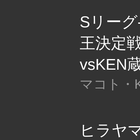
Sリーグ
王決定
vsKEN
マコト・K
ヒラヤ