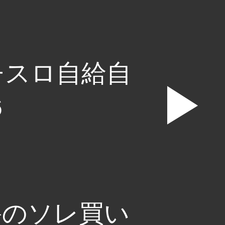
チスロ自給自
▶
6
爵のソレ買い