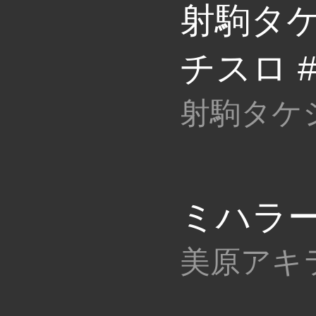
射駒タケ
チスロ #
射駒タケ
ミハラー 
美原アキ