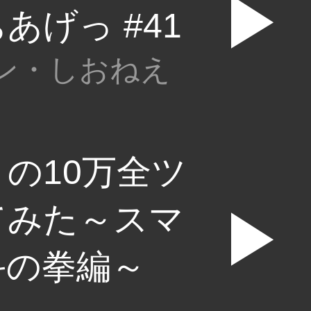
▶
あげっ #41
ン・しおねえ
の10万全ツ
てみた～スマ
▶
斗の拳編～