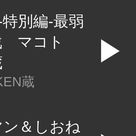
-特別編-最弱
戦 マコト
▶
蔵
EN蔵
マン＆しおね