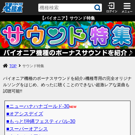
【パイオニア】サウンド特集
TOP
サウンド特集
パイオニア機種のボーナスサウンドを紹介♪機種専用の完全オリジナ
ルソングをはじめ、めったに聴くことのできない超激レアな楽曲も
試聴可能!!
■ニューハナハナゴールド-30
NEW
■オアシスデイズ
■もっと!沖縄フェスティバル-30
■スーパーオアシス