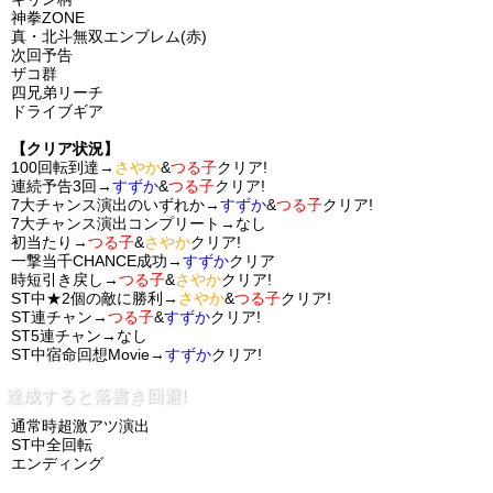
神拳ZONE
真・北斗無双エンブレム(赤)
次回予告
ザコ群
四兄弟リーチ
ドライブギア
【クリア状況】
100回転到達→
さやか
&
つる子
クリア!
連続予告3回→
すずか
&
つる子
クリア!
7大チャンス演出のいずれか→
すずか
&
つる子
クリア!
7大チャンス演出コンプリート→なし
初当たり→
つる子
&
さやか
クリア!
一撃当千CHANCE成功→
すずか
クリア
時短引き戻し→
つる子
&
さやか
クリア!
ST中★2個の敵に勝利→
さやか
&
つる子
クリア!
ST連チャン→
つる子
&
すずか
クリア!
ST5連チャン→なし
ST中宿命回想Movie→
すずか
クリア!
達成すると落書き回避!
通常時超激アツ演出
ST中全回転
エンディング