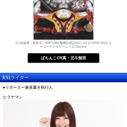
(C)武論尊・原哲夫／NSP 1983 版権許諾証KOJ-111 (C)2010-2013 コ
ーエーテクモゲームス (C)Sammy
ぱちんこCR真・北斗無双
実戦ライター
●リポーター兼落書き執行人
ヒラヤマン