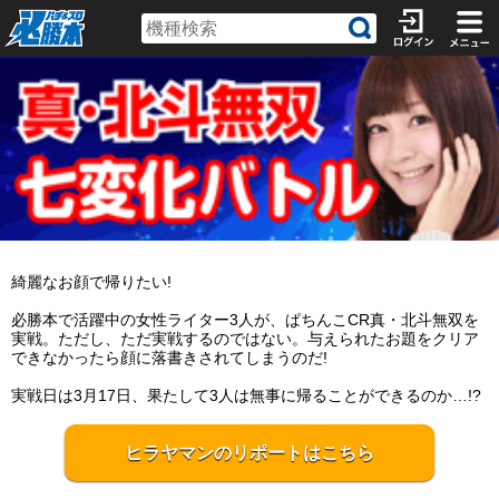
綺麗なお顔で帰りたい!
必勝本で活躍中の女性ライター3人が、ぱちんこCR真・北斗無双を
実戦。ただし、ただ実戦するのではない。与えられたお題をクリア
できなかったら顔に落書きされてしまうのだ!
実戦日は3月17日、果たして3人は無事に帰ることができるのか…!?
ヒラヤマンのリポートはこちら