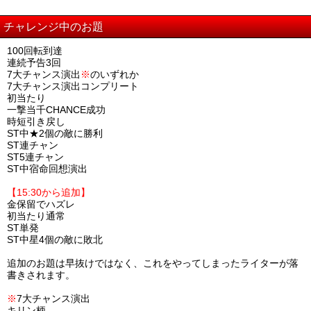
チャレンジ中のお題
100回転到達
連続予告3回
7大チャンス演出
※
のいずれか
7大チャンス演出コンプリート
初当たり
一撃当千CHANCE成功
時短引き戻し
ST中★2個の敵に勝利
ST連チャン
ST5連チャン
ST中宿命回想演出
【15:30から追加】
金保留でハズレ
初当たり通常
ST単発
ST中星4個の敵に敗北
追加のお題は早抜けではなく、これをやってしまったライターが落
書きされます。
※
7大チャンス演出
キリン柄