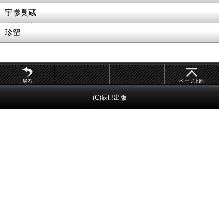
宇惨臭蔵
珍留
戻る
ページ上部
(C)辰巳出版