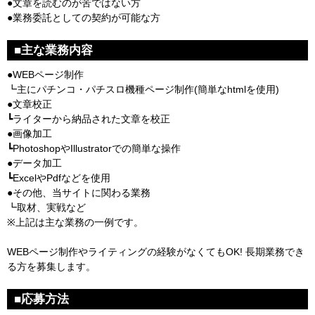
●文章を読むのが苦ではない方
●業務委託としての契約が可能な方
■主な業務内容
●WEBページ制作
┗主にパチンコ・パチスロ機種ページ制作(簡単なhtmlを使用)
●文章校正
┗ライターから納品された文章を校正
●画像加工
┗PhotoshopやIllustratorでの簡単な操作
●データ加工
┗ExcelやPdfなどを使用
●その他、当サイトに関わる業務
┗取材、実戦など
※上記は主な業務の一例です。
WEBページ制作やライティングの経験がなくてもOK! 長期業務でき
る方を募集します。
■応募方法