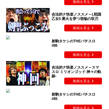
動画を見る
合法的ナ快楽ノススメ～L戦国
乙女5 業火を穿つ宿焔の双刃
動画を見る
射駒タケシのTHEパチスロ
#86
動画を見る
合法的ナ快楽ノススメ～スマ
スロ ミリオンゴッド-神々の軌
跡-
動画を見る
射駒タケシのTHEパチスロ
#85
動画を見る