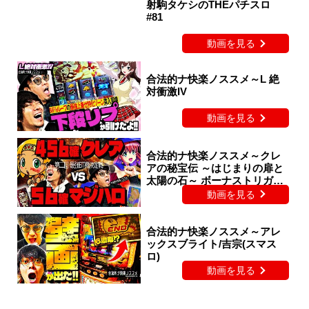
射駒タケシのTHEパチスロ
#81
動画を見る
合法的ナ快楽ノススメ～L 絶
対衝激IV
動画を見る
合法的ナ快楽ノススメ～クレ
アの秘宝伝 ～はじまりの扉と
太陽の石～ ボーナストリガー
ver./マジカルハロウィン ボー
動画を見る
ナストリガー
合法的ナ快楽ノススメ～アレ
ックスブライト/吉宗(スマス
ロ)
動画を見る