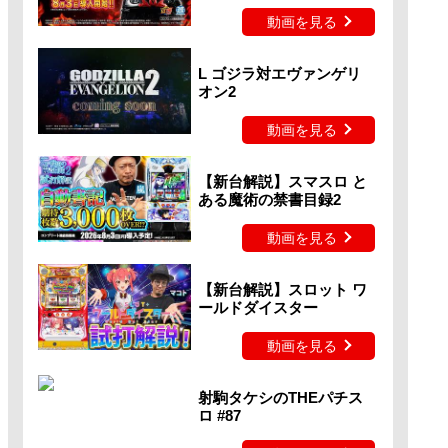
動画を見る
L ゴジラ対エヴァンゲリ
オン2
動画を見る
【新台解説】スマスロ と
ある魔術の禁書目録2
動画を見る
【新台解説】スロット ワ
ールドダイスター
動画を見る
射駒タケシのTHEパチス
ロ #87