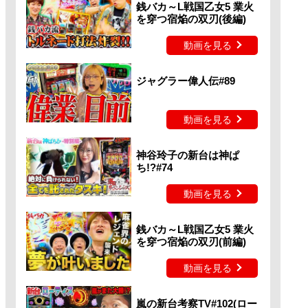
銭バカ～L戦国乙女5 業火
を穿つ宿焔の双刃(後編)
動画を見る
ジャグラー偉人伝#89
動画を見る
神谷玲子の新台は神ぱ
ち!?#74
動画を見る
銭バカ～L戦国乙女5 業火
を穿つ宿焔の双刃(前編)
動画を見る
嵐の新台考察TV#102(ロー