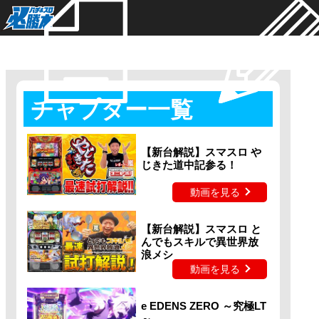
新着
チャプター一覧
【新台解説】スマスロ や
じきた道中記参る！
動画を見る
【新台解説】スマスロ と
んでもスキルで異世界放
浪メシ
動画を見る
e EDENS ZERO ～究極LT
～