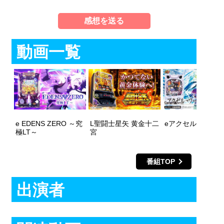
感想を送る
動画一覧
e EDENS ZERO ～究
L聖闘士星矢 黄金十二
eアクセル・ワー
極LT～
宮
番組TOP
出演者