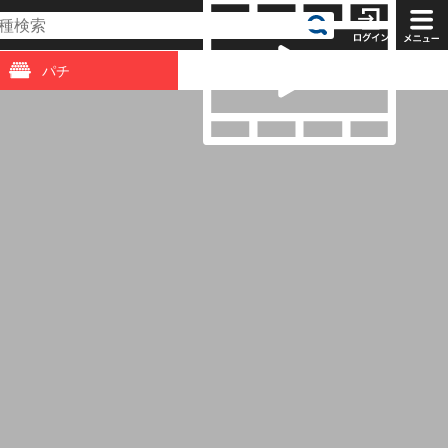
パチ
動画