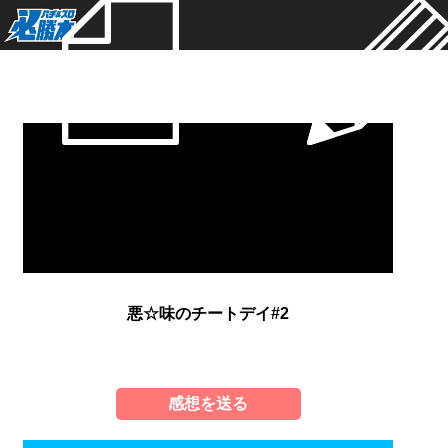
新着
悪☆味のチートデイ#2
感想を送る