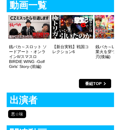
動画一覧
銭バカ～スロット ソ
【新台実戦】戦国コ
銭バカ～L戦国乙女
ードアート・オンラ
レクション6
業火を穿つ宿焔の
インII/スマスロ
刃(後編)
BIRDIE WING -Golf
Girls' Story-(前編)
番組TOP
出演者
悪☆味