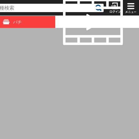
パチ
動画