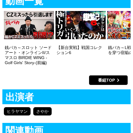
動画一覧
銭バカ～スロット ソード
【新台実戦】戦国コレク
銭バカ～L戦
アート・オンラインII/ス
ション6
を穿つ宿焔の
マスロ BIRDIE WING -
Golf Girls' Story-(前編)
番組TOP
出演者
ヒラヤマン
さやか
関連動画