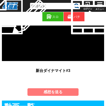
コ
新
ラ
スロ
パチ
着
ム
新台ダイナマイト#3
感想を送る