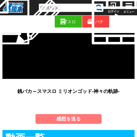
コ
新
ラ
スロ
パチ
着
ム
銭バカ～スマスロ ミリオンゴッド-神々の軌跡-
感想を送る