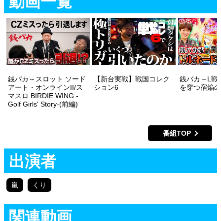
動画一覧
銭バカ～スロット ソード
【新台実戦】戦国コレク
銭バカ～L戦
アート・オンラインII/ス
ション6
を穿つ宿焔の
マスロ BIRDIE WING -
Golf Girls' Story-(前編)
番組TOP
出演者
嵐
くり
関連動画