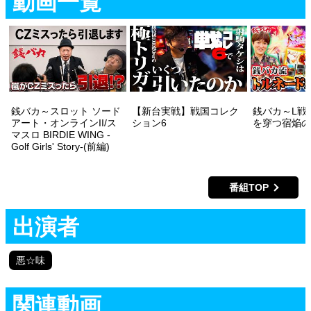
動画一覧
銭バカ～スロット ソード
【新台実戦】戦国コレク
銭バカ～L戦
アート・オンラインII/ス
ション6
を穿つ宿焔の
マスロ BIRDIE WING -
Golf Girls' Story-(前編)
番組TOP
出演者
悪☆味
関連動画