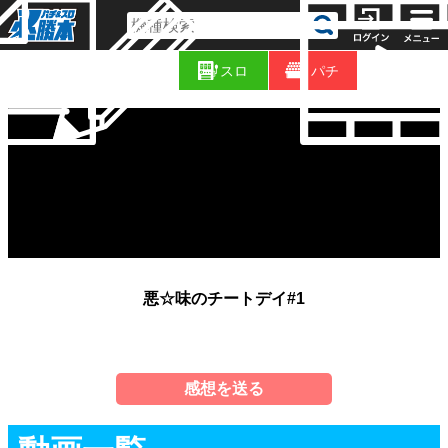
コ
新
ラ
スロ
パチ
着
ム
悪☆味のチートデイ#1
感想を送る