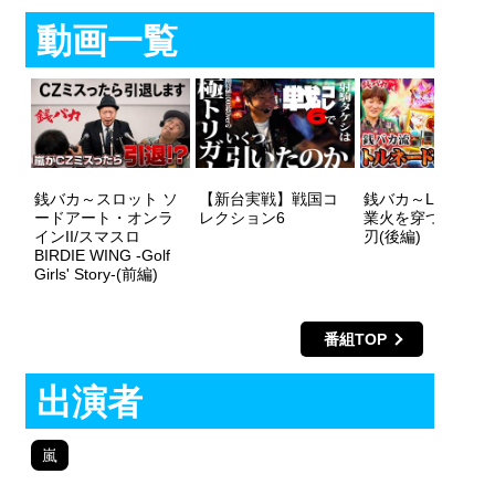
動画一覧
銭バカ～スロット ソ
【新台実戦】戦国コ
銭バカ～L戦国乙女
ードアート・オンラ
レクション6
業火を穿つ宿焔の
インII/スマスロ
刃(後編)
BIRDIE WING -Golf
Girls' Story-(前編)
番組TOP
出演者
嵐