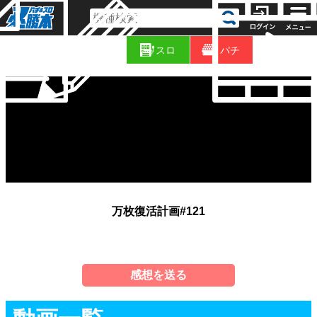
コ
新
ラ
スロ
パチ
着
ム
万枚復活計画#121
感想を送る