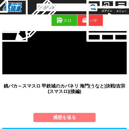
コ
新
ラ
スロ
パチ
着
ム
銭バカ～スマスロ 甲鉄城のカバネリ 海門(うなと)決戦/吉宗
(スマスロ)(後編)
感想を送る