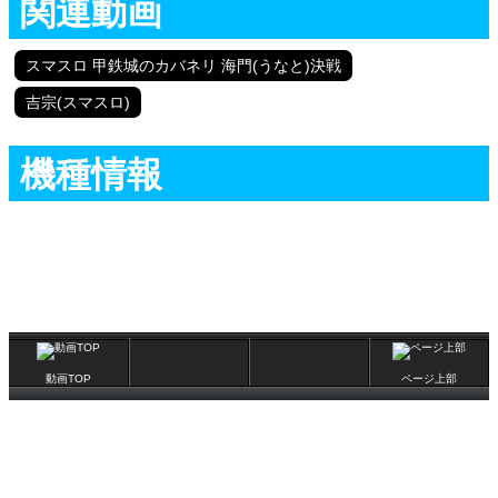
関連動画
スマスロ 甲鉄城のカバネリ 海門(うなと)決戦
吉宗(スマスロ)
機種情報
動画TOP
ページ上部
(C)辰巳出版