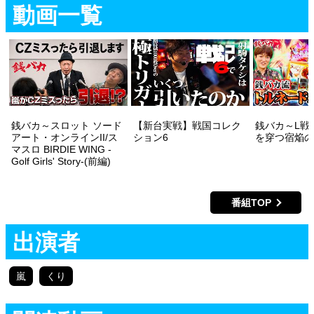
動画一覧
銭バカ～スロット ソード
【新台実戦】戦国コレク
銭バカ～L戦
アート・オンラインII/ス
ション6
を穿つ宿焔の
マスロ BIRDIE WING -
Golf Girls' Story-(前編)
番組TOP
出演者
嵐
くり