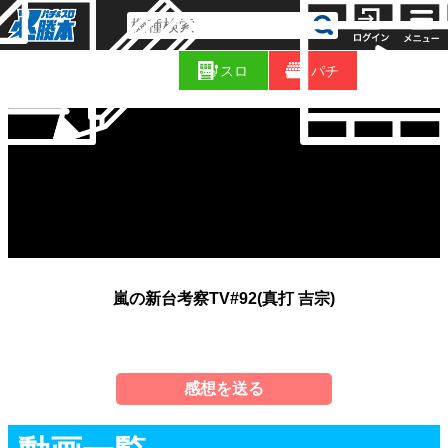
コ
新
ラ
スロ
パチ
着
ム
嵐の新台考察TV#92(真打 吉宗)
感想を送る