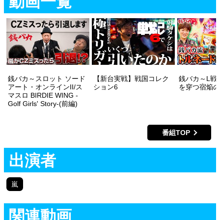
動画一覧
銭バカ～スロット ソード
【新台実戦】戦国コレク
銭バカ～L戦
アート・オンラインII/ス
ション6
を穿つ宿焔の
マスロ BIRDIE WING -
Golf Girls' Story-(前編)
番組TOP
出演者
嵐
関連動画