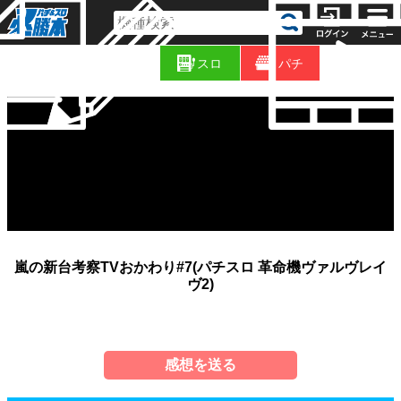
コ
新
ラ
スロ
パチ
着
ム
嵐の新台考察TVおかわり#7(パチスロ 革命機ヴァルヴレイ
ヴ2)
感想を送る