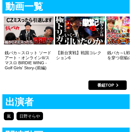
動画一覧
銭バカ～スロット ソード
【新台実戦】戦国コレク
銭バカ～L戦
アート・オンラインII/ス
ション6
を穿つ宿焔の
マスロ BIRDIE WING -
Golf Girls' Story-(前編)
番組TOP
出演者
嵐
日野そらや