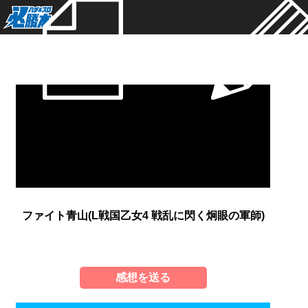
新着
ファイト青山(L戦国乙女4 戦乱に閃く炯眼の軍師)
感想を送る