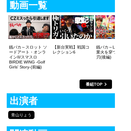
動画一覧
銭バカ～スロット ソ
【新台実戦】戦国コ
銭バカ～L戦国乙女
ードアート・オンラ
レクション6
業火を穿つ宿焔の
インII/スマスロ
刃(後編)
BIRDIE WING -Golf
Girls' Story-(前編)
番組TOP
出演者
青山りょう