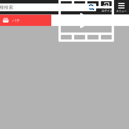
パチ
動画