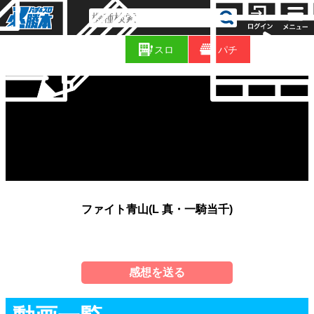
コ
新
ラ
スロ
パチ
着
ム
ファイト青山(L 真・一騎当千)
感想を送る