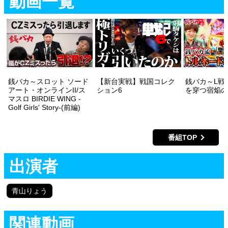
動画一覧
銭バカ～スロット ソード
【新台実戦】戦国コレク
銭バカ～L戦
アート・オンラインII/ス
ション6
を穿つ宿焔の
マスロ BIRDIE WING -
Golf Girls' Story-(前編)
番組TOP
出演者
青山りょう
関連動画