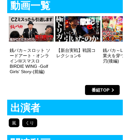
動画一覧
銭バカ～スロット ソ
【新台実戦】戦国コ
銭バカ～L戦国乙女
ードアート・オンラ
レクション6
業火を穿つ宿焔の
インII/スマスロ
刃(後編)
BIRDIE WING -Golf
Girls' Story-(前編)
番組TOP
出演者
嵐
くり