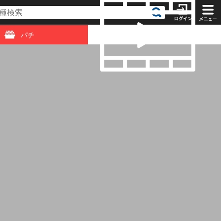
パチ
動画