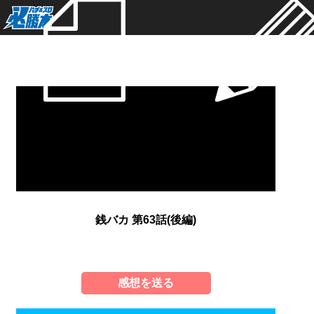
新着
銭バカ 第63話(後編)
感想を送る