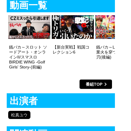
動画一覧
銭バカ～スロット ソ
【新台実戦】戦国コ
銭バカ～L戦国乙女
ードアート・オンラ
レクション6
業火を穿つ宿焔の
インII/スマスロ
刃(後編)
BIRDIE WING -Golf
Girls' Story-(前編)
番組TOP
出演者
松真ユウ