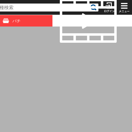
パチ
動画