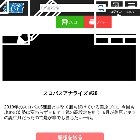
コ
新
ラ
スロ
パチ
着
ム
"
スロバスアナライズ #28
2019年のスロバス5連勝と手堅く勝ち続けている美原プロ。今回も
攻めの姿勢は変わらずＨＥＹ！鏡の高設定を狙う! 6月が美原アキラ
の誕生月だったので是が非でも勝ちたい一戦。
感想を送る