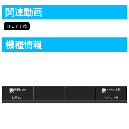
関連動画
ＨＥＹ！鏡
機種情報
動画TOP
ページ上部
(C)辰巳出版