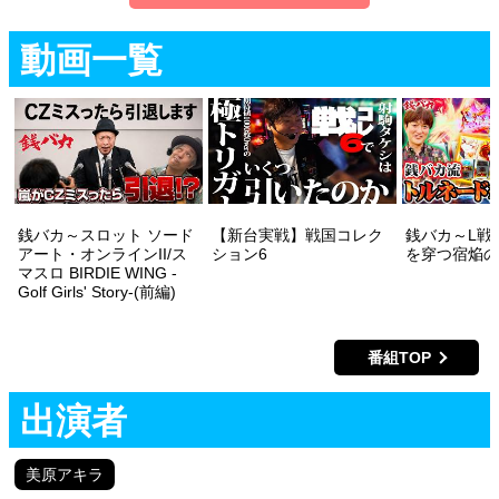
動画一覧
銭バカ～スロット ソード
【新台実戦】戦国コレク
銭バカ～L戦
アート・オンラインII/ス
ション6
を穿つ宿焔の
マスロ BIRDIE WING -
Golf Girls' Story-(前編)
番組TOP
出演者
美原アキラ