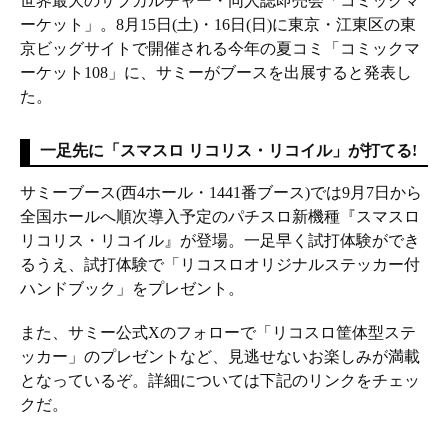
世界最大のサブカルチャー・同人誌即売会「コミックマ
ーケット」。8月15日(土)・16日(日)に東京・江東区の東
京ビッグサイトで開催される今年の夏コミ「コミックマ
ーケット108」に、サミーがブースを出展すると発表し
た。
一足先に「スマスロ リコリス・リコイル」が打てる!
サミーブース(西4ホール・1441番ブース)では9月7日から
全国ホールへ順次導入予定のパチスロ新機種『スマスロ
リコリス・リコイル』が登場。一足早く試打体験ができ
るうえ、試打体験で「リコスロオリジナルステッカー付
ハンドブック」をプレゼント。
また、サミー公式Xのフォローで「リコスロ筐体型ステ
ッカー」のプレゼントなど、見逃せないお楽しみが満載
となっているぞ。詳細については下記のリンクをチェッ
クだ。