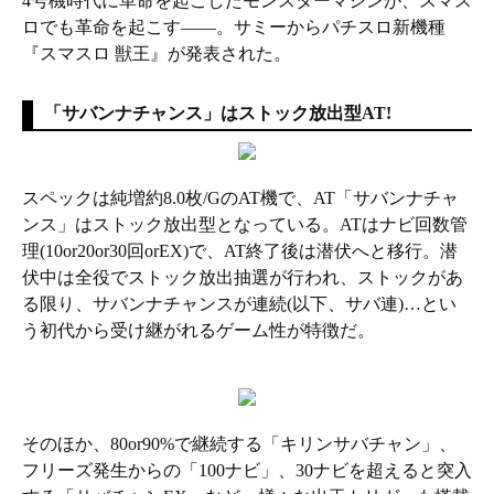
4号機時代に革命を起こしたモンスターマシンが、スマス
ロでも革命を起こす――。サミーからパチスロ新機種
『スマスロ 獣王』が発表された。
「サバンナチャンス」はストック放出型AT!
スペックは純増約8.0枚/GのAT機で、AT「サバンナチャ
ンス」はストック放出型となっている。ATはナビ回数管
理(10or20or30回orEX)で、AT終了後は潜伏へと移行。潜
伏中は全役でストック放出抽選が行われ、ストックがあ
る限り、サバンナチャンスが連続(以下、サバ連)…とい
う初代から受け継がれるゲーム性が特徴だ。
そのほか、80or90%で継続する「キリンサバチャン」、
フリーズ発生からの「100ナビ」、30ナビを超えると突入