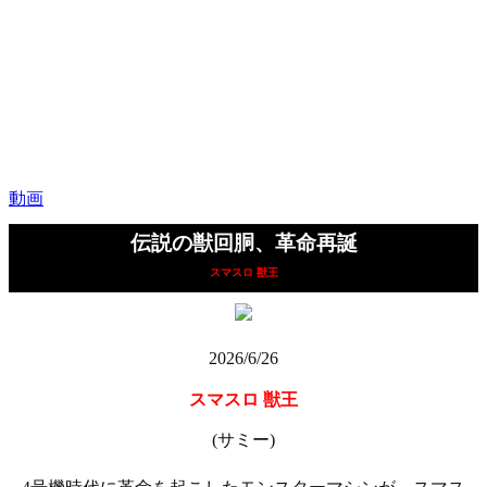
動画
伝説の獣回胴、革命再誕
スマスロ 獣王
2026/6/26
スマスロ 獣王
(サミー)