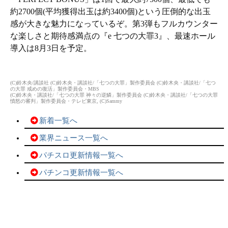
約2700個(平均獲得出玉は約3400個)という圧倒的な出玉
感が大きな魅力になっているぞ。第3弾もフルカウンター
な楽しさと期待感満点の『e 七つの大罪3』、最速ホール
導入は8月3日を予定。
(C)鈴木央/講談社 (C)鈴木央・講談社/「七つの大罪」製作委員会 (C)鈴木央・講談社/「七つ
の大罪 戒めの復活」製作委員会・MBS
(C)鈴木央・講談社/「七つの大罪 神々の逆鱗」製作委員会 (C)鈴木央・講談社/「七つの大罪
憤怒の審判」製作委員会・テレビ東京, (C)Sammy
新着一覧へ
業界ニュース一覧へ
パチスロ更新情報一覧へ
パチンコ更新情報一覧へ