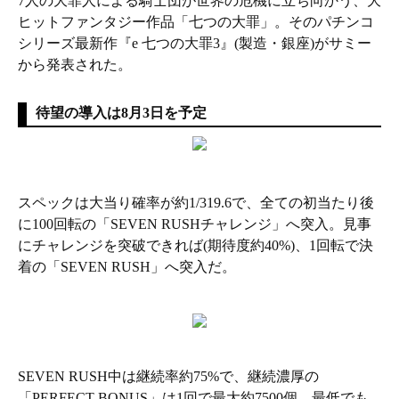
7人の大罪人による騎士団が世界の危機に立ち向かう、大
ヒットファンタジー作品「七つの大罪」。そのパチンコ
シリーズ最新作『e 七つの大罪3』(製造・銀座)がサミー
から発表された。
待望の導入は8月3日を予定
スペックは大当り確率が約1/319.6で、全ての初当たり後
に100回転の「SEVEN RUSHチャレンジ」へ突入。見事
にチャレンジを突破できれば(期待度約40%)、1回転で決
着の「SEVEN RUSH」へ突入だ。
SEVEN RUSH中は継続率約75%で、継続濃厚の
「PERFECT BONUS」は1回で最大約7500個、最低でも