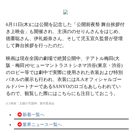
6月11日(木)には公開を記念した「公開前夜祭 舞台挨拶付
き上映会」も開催され、主演ののせりんさんをはじめ、
徳重聡さん、伊礼姫奈さん、そして児玉宜久監督が登壇
して舞台挨拶を行ったのだ。
映画は現在全国の劇場で絶賛公開中、テアトル梅田(大
阪・梅田)やヒューマントラストシネマ渋谷(東京・渋谷)
のロビー等では劇中で実際に使用された衣装および特別
パネルの展示も行われ、衣装にはJLAオフィシャルゴー
ルドパートナーであるSANYOのロゴもあしらわれてい
るので、観覧した際にはこちらにも注目しておこう。
(C) 映画「太陽の守護神」製作委員会
新着一覧へ
業界ニュース一覧へ