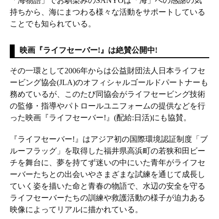
「海物語」でお馴染みのSANYOは「海」への感謝の気
持ちから、海にまつわる様々な活動をサポートしている
ことでも知られている。
映画『ライフセーバー!』は絶賛公開中!
その一環として2006年からは公益財団法人日本ライフセ
ービング協会(JLA)のオフィシャルゴールドパートナーも
務めているが、このたび同協会がライフセービング技術
の監修・指導やパトロールユニフォームの提供などを行
った映画『ライフセーバー!』(配給:日活)にも協賛。
『ライフセーバー!』はアジア初の国際環境認証制度「ブ
ルーフラッグ」を取得した福井県高浜町の若狭和田ビー
チを舞台に、夢を持てず迷いの中にいた青年がライフセ
ーバーたちとの出会いやさまざまな試練を通じて成長し
ていく姿を描いた命と青春の物語で、水辺の安全を守る
ライフセーバーたちの訓練や救護活動の様子が迫力ある
映像によってリアルに描かれている。