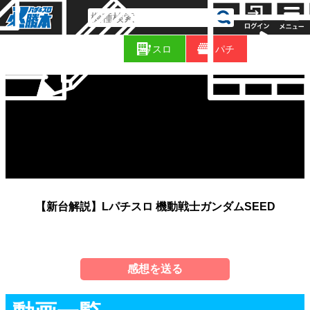
コ
新
ラ
スロ
パチ
着
ム
【新台解説】Lパチスロ 機動戦士ガンダムSEED
感想を送る