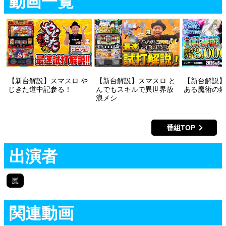
動画一覧
【新台解説】スマスロ や
【新台解説】スマスロ と
【新台解説】
じきた道中記参る！
んでもスキルで異世界放
ある魔術の禁
浪メシ
番組TOP
出演者
嵐
関連動画