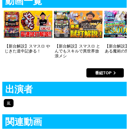
動画一覧
【新台解説】スマスロ や
【新台解説】スマスロ と
【新台解説】
じきた道中記参る！
んでもスキルで異世界放
ある魔術の禁
浪メシ
番組TOP
出演者
嵐
関連動画