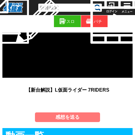
コ
新
ラ
スロ
パチ
着
ム
【新台解説】L仮面ライダー 7RIDERS
感想を送る