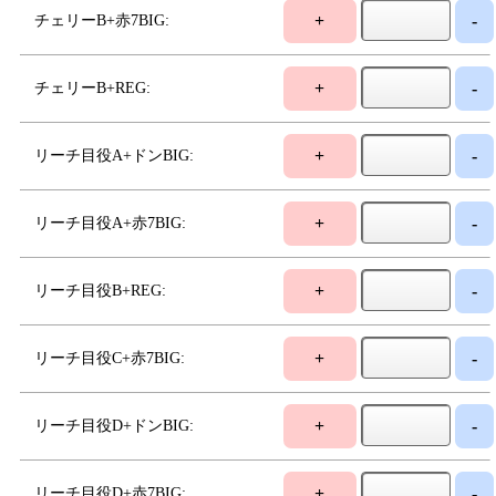
+
-
チェリーB+赤7BIG:
+
-
チェリーB+REG:
+
-
リーチ目役A+ドンBIG:
+
-
リーチ目役A+赤7BIG:
+
-
リーチ目役B+REG:
+
-
リーチ目役C+赤7BIG:
+
-
リーチ目役D+ドンBIG:
+
-
リーチ目役D+赤7BIG: