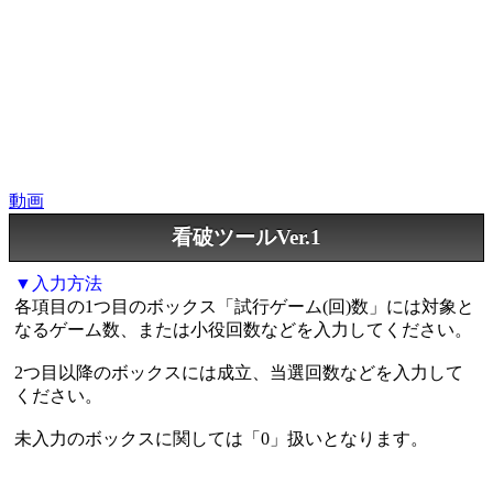
動画
看破ツールVer.1
▼入力方法
各項目の1つ目のボックス「試行ゲーム(回)数」には対象と
なるゲーム数、または小役回数などを入力してください。
2つ目以降のボックスには成立、当選回数などを入力して
ください。
未入力のボックスに関しては「0」扱いとなります。