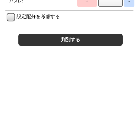
+
-
ハズレ:
設定配分を考慮する