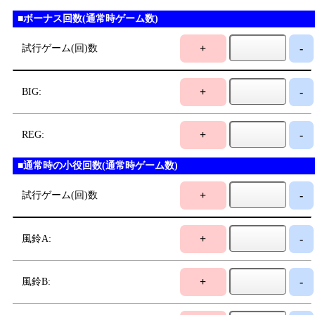
■ボーナス回数(通常時ゲーム数)
+
-
試行ゲーム(回)数
+
-
BIG:
+
-
REG:
■通常時の小役回数(通常時ゲーム数)
+
-
試行ゲーム(回)数
+
-
風鈴A:
+
-
風鈴B: