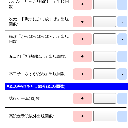
ルパン「狙った獲物は…」出現回
+
-
数:
次元「ド派手にぶっ放すぜ」出現
+
-
回数:
銭形「がっはっはっは～…」出現
+
-
回数:
+
-
五ェ門「斬鉄剣に…」出現回数:
+
-
不二子「さすがだわ」出現回数:
■REG中のキャラ紹介(REG回数)
+
-
試行ゲーム(回)数
+
-
高設定示唆以外出現回数: