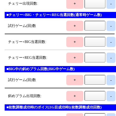
+
-
チェリー出現回数:
■チェリー+BIG・チェリー+REG当選回数(通常時ゲーム数)
+
-
試行ゲーム(回)数
+
-
チェリー+BIG当選回数:
+
-
チェリー+REG当選回数:
■BIG中の斜めプラム回数(BIG中ゲーム数)
+
-
試行ゲーム(回)数
+
-
斜めプラム出現回数:
■枚数調整成功時のボイス[1G目成功時](枚数調整成功回数)