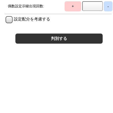
+
-
偶数設定示唆出現回数:
設定配分を考慮する