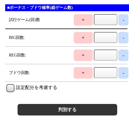
■ボーナス・ブドウ確率(総ゲーム数)
+
-
試行ゲーム(回)数
+
-
BIG回数:
+
-
REG回数:
+
-
ブドウ回数:
設定配分を考慮する