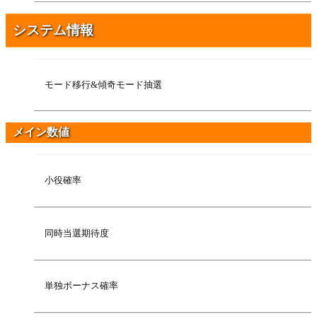
システム情報
モード移行&傾奇モード抽選
メイン数値
小役確率
同時当選期待度
単独ボーナス確率