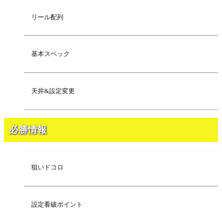
2015年11月9日
ゲーム数上乗せ抽選
リール配列
2015年11月2日
もののふ大宴舞詳細
2015年10月29日
ボーナス&小役構成
基本スペック
2015年10月29日
打ち方&フラグ解説
2015年10月10日
リール配列
天井&設定変更
必勝情報
狙いドコロ
設定看破ポイント