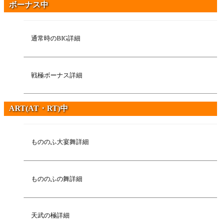
ボーナス中
通常時のBIG詳細
戦極ボーナス詳細
ART(AT・RT)中
もののふ大宴舞詳細
もののふの舞詳細
天武の極詳細