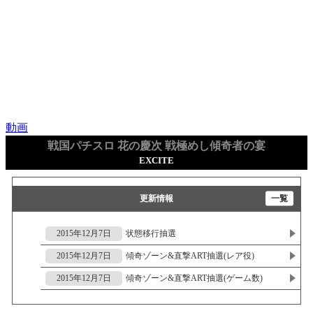
動画
戦国パチスロ 花の慶次 戦極めし傾奇者の宴
EXCITE
更新情報
一覧
2015年12月7日
状態移行抽選
2015年12月7日
傾奇ゾーン&直撃ART抽選(レア役)
2015年12月7日
傾奇ゾーン&直撃ART抽選(ゲーム数)
2015年12月7日
傾奇ゾーン中の抽選