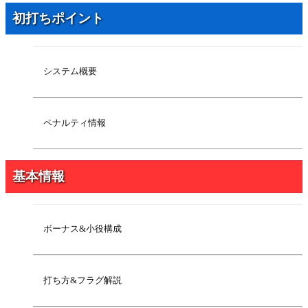
2015年12月7日
小役確率
初打ちポイント
2015年12月7日
同時当選期待度
2015年12月7日
単独ボーナス確率
システム概要
2015年12月7日
いくさ語り&風雲繚乱の陣抽選
2015年12月7日
いくさ語り中の抽選
2015年12月7日
風雲繚乱の陣中の抽選
ペナルティ情報
2015年12月7日
戦極ボーナス抽選
2015年12月7日
戦極ボーナス詳細
基本情報
2015年12月7日
設定看破ポイント
2015年12月6日
リールロック抽選
ボーナス&小役構成
2015年11月14日
モード移行&傾奇モード抽選
2015年11月13日
狙いドコロ
2015年11月9日
もののふの舞詳細
打ち方&フラグ解説
2015年11月9日
天武の極詳細