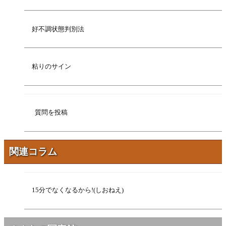
好不調状態判別法
粘りのサイン
質問を投稿
関連コラム
15分でなくなるから!(しおねえ)