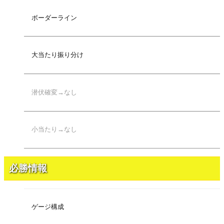
2015年8月11日
時短中演出期待度
ボーダーライン
2015年8月11日
試合系リーチ発展パターン詳解
2015年8月8日
大当たり中止め打ち手順
大当たり振り分け
2015年8月8日
電サポ中止め打ち手順
2015年8月6日
ビルドアップ予告詳解
2015年8月6日
役モノ系予告期待度
潜伏確変→なし
2015年8月6日
予告期待度
2015年8月6日
連続予告期待度
小当たり→なし
2015年8月6日
リーチ後予告期待度
2015年8月3日
大当たり関連数値[MAX]
必勝情報
2015年8月1日
Vチャレンジボーナス
2015年8月1日
先読み予告
2015年8月1日
連続演出
ゲージ構成
2015年8月1日
予告演出