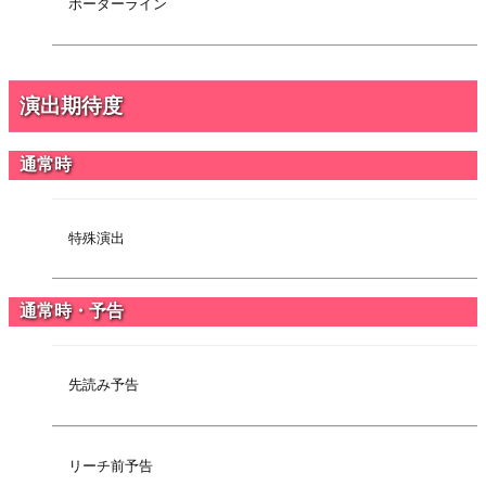
ボーダーライン
演出期待度
通常時
特殊演出
通常時・予告
先読み予告
リーチ前予告