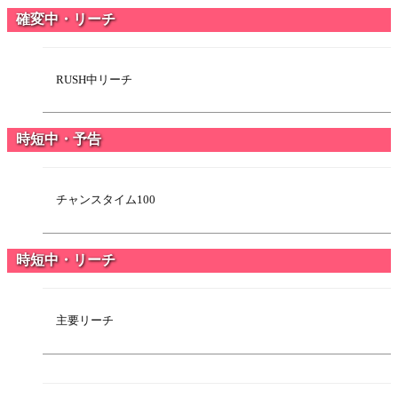
確変中・リーチ
RUSH中リーチ
時短中・予告
チャンスタイム100
時短中・リーチ
主要リーチ