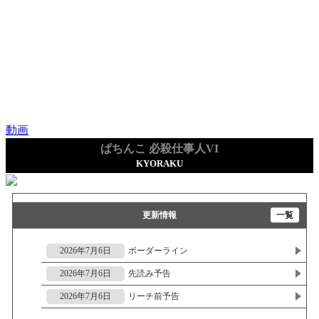
動画
ぱちんこ 必殺仕事人VI
KYORAKU
更新情報
一覧
2026年7月6日
ボーダーライン
2026年7月6日
先読み予告
2026年7月6日
リーチ前予告
2026年7月6日
リーチ後予告