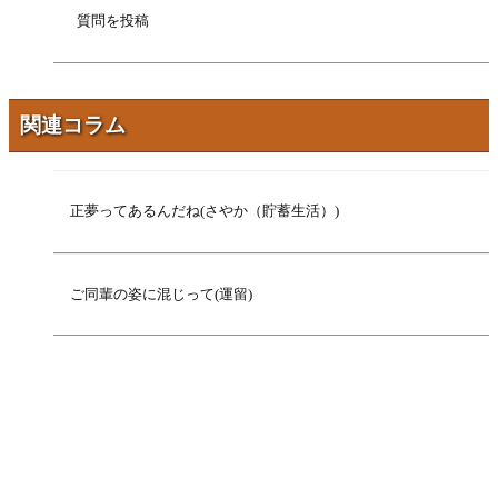
質問を投稿
関連コラム
正夢ってあるんだね(さやか（貯蓄生活）)
ご同輩の姿に混じって(運留)