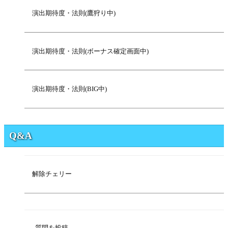
演出期待度・法則(鷹狩り中)
演出期待度・法則(ボーナス確定画面中)
演出期待度・法則(BIG中)
Q&A
解除チェリー