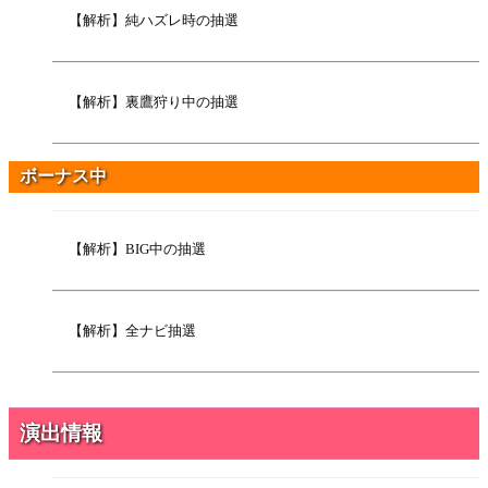
【解析】純ハズレ時の抽選
【解析】裏鷹狩り中の抽選
ボーナス中
【解析】BIG中の抽選
【解析】全ナビ抽選
演出情報