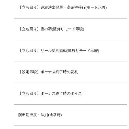
【立ち回り】連続演出発展・高確率移行(モード示唆)
【立ち回り】鷹の羽(鷹狩りモード示唆)
【立ち回り】リール変則始動(鷹狩りモード示唆)
【設定示唆】ボーナス終了時の花札
【立ち回り】ボーナス終了時のボイス
演出期待度・法則(通常時)