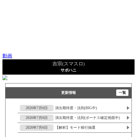
動画
吉宗(スマスロ)
サボハニ
更新情報
一覧
2026年7月6日
演出期待度・法則(BIG中)
2026年7月6日
演出期待度・法則(ボーナス確定画面中)
2026年7月6日
【解析】モード移行抽選