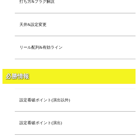
2025年4月19日
ボーナス&小役構成
打ち方&フラグ解説
2025年4月19日
打ち方&フラグ解説
2025年4月19日
天井&設定変更
天井&設定変更
2025年4月19日
リール配列&有効ライン
2025年4月19日
ゲームフロー
リール配列&有効ライン
2025年4月19日
通常時ステージ解説
2025年4月19日
(裏)鷹狩り解説
2025年4月19日
【立ち回り】連続演出発展・高確率移行(モード示唆)
必勝情報
2025年4月19日
【立ち回り】鷹の羽(鷹狩りモード示唆)
2025年4月19日
【設定示唆】ボーナス終了時の花札
2025年4月19日
設定看破ポイント(演出)
設定看破ポイント(演出以外)
2025年4月19日
狙いドコロ&ヤメ時
2025年3月10日
基本スペック
設定看破ポイント(演出)