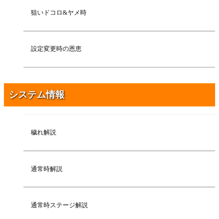
2025年5月9日
【解析】ポイント倍率ゾーン抽選
狙いドコロ&ヤメ時
2025年5月9日
【解析】ボーナス抽選(レア役成立時)
2025年5月9日
【解析】マギアチャレンジ・黒江チャレンジ抽選
2025年5月9日
【設定示唆】AT終了画面
設定変更時の恩恵
2025年5月9日
【設定示唆】キャラ紹介
2025年5月9日
【設定示唆】エンディング中のカード
システム情報
2025年5月9日
【立ち回り】ボーナス終了時のボイス
2025年5月9日
【解析】穢れ獲得抽選
2025年4月25日
【解析】ポイント獲得抽選
穢れ解説
2025年4月25日
通常時解説
2025年4月25日
【解析】状態移行抽選
通常時解説
2025年4月25日
【解析】ビッグボーナス中の抽選
2025年4月25日
【解析】マギアアタック中の抽選
2025年4月25日
【解析】各本前兆中の抽選
通常時ステージ解説