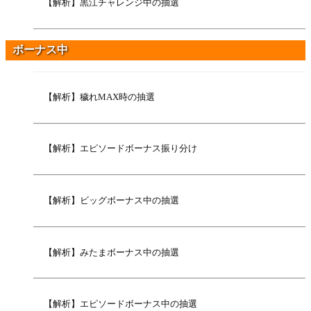
【解析】黒江チャレンジ中の抽選
ボーナス中
【解析】穢れMAX時の抽選
【解析】エピソードボーナス振り分け
【解析】ビッグボーナス中の抽選
【解析】みたまボーナス中の抽選
【解析】エピソードボーナス中の抽選