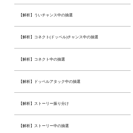
【解析】ういチャンス中の抽選
【解析】コネクト(ドッペル)チャンス中の抽選
【解析】コネクト中の抽選
【解析】ドッペルアタック中の抽選
【解析】ストーリー振り分け
【解析】ストーリー中の抽選