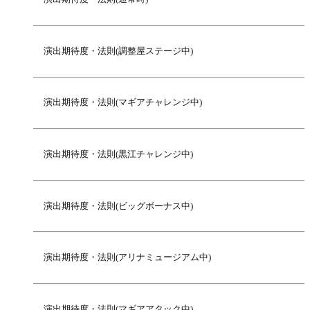
演出期待度・法則(調整屋ステージ中)
演出期待度・法則(マギアチャレンジ中)
演出期待度・法則(黒江チャレンジ中)
演出期待度・法則(ビッグボーナス中)
演出期待度・法則(アリナミュージアム中)
演出期待度・法則(マギアアタック中)