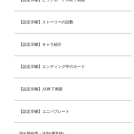
【設定示唆】ストーリーの話数
【設定示唆】キャラ紹介
【設定示唆】エンディング中のカード
【設定示唆】AT終了画面
【設定示唆】ユニバプレート
演出期待度・法則(通常時)