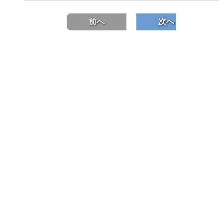
前へ
次へ