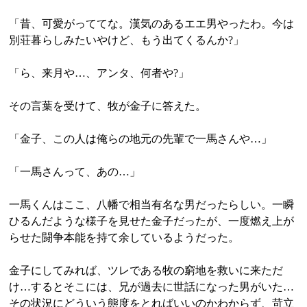
「昔、可愛がっててな。漢気のあるエエ男やったわ。今は
別荘暮らしみたいやけど、もう出てくるんか?」
「ら、来月や…、アンタ、何者や?」
その言葉を受けて、牧が金子に答えた。
「金子、この人は俺らの地元の先輩で一馬さんや…」
「一馬さんって、あの…」
一馬くんはここ、八幡で相当有名な男だったらしい。一瞬
ひるんだような様子を見せた金子だったが、一度燃え上が
らせた闘争本能を持て余しているようだった。
金子にしてみれば、ツレである牧の窮地を救いに来ただ
け…するとそこには、兄が過去に世話になった男がいた…
その状況にどういう態度をとればいいのかわからず、苛立