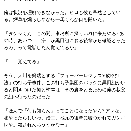
俺は状況を理解できなかった。ヒロも牧も呆然としてい
る。煙草を燻らしながら一馬くんが口を開いた。
「タケシくん、この間、事務所に探りいれに来たやろ? あ
の時、あいつ……浩二が黒田組におる後輩から確認とった
るわ、って電話したん覚えてるか」
「……覚えてる」
そう、大川を発端とする「フィーバーレクサスV攻略打
法」の打ち子事件。この打ち子集団のバックに黒田組がい
ると聞きつけた俺と柿本は、その裏をとるために俺の叔父
の組へ行ったのだった。
「ほんで『何も知らん』ってことになったやん? アレな、
嘘やったらしいわ。浩二、地元の後輩に嘘つかれてガンギ
レや。殺されんちゃうかなー」