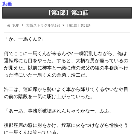
動画
【第1部】第21話
TOP
大阪ストラグル第1部
【第1部】第21話
「か、一馬くん!?」
何でここに一馬くんが来るんや? 一瞬混乱しながら、俺は
運転席にも目をやった。すると、大柄な男が座っているの
が見えた。以前に柿本と一緒に俺の叔父の組の事務所へ行
った時にいた一馬くんの舎弟…浩二だ。
浩二は、運転席から勢いよく車から降りてくるやいなや目
の前の階段を一気に駆け上がっていった。
「あーあ、事務所破壊されんちゃうかなー、ふふ」
後部座席の窓に肘をかけ、煙草に火をつけながら愉快そう
に一馬くんは笑っている。