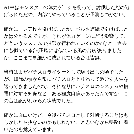
AT中はモンスターの体力ゲージを削って、討伐しただの逃
げられただの、内部でやっていることが予測もつかない。
確かに、レア役を引けば…とか、ベルを連続で引けば…と
かは分かるんですが、それが体力ゲージにどう影響して、
どういうシステムで抽選が行われているのか? など、過去
にも似ている台(正確には似ている風の台)がありました
が、ここまで事細かに成されている台は皆無。
当時はまだパチスロライターとして駆け出しの頃でした
が、18歳の頃から常にパチスロと寄り添って過ごす人生を
送ってきましたので、それなりにパチスロのシステムや抽
選に対する知識など、ある程度自信があったんですが…こ
の台は訳がわからん状態でした。
確かに面白いけど、今後パチスロとして対峙することはも
しかしたら少ないのかもしれない、と思いながら帰路に着
いたのを覚えています。