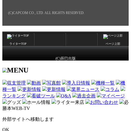
(C)CAPCOM CO., LTD. ALL RIGHTS RESERVED.
ライターTOP
ページ上部
(C)辰巳出版
MENU
収支管理
動画
写真館
導入日情報
機種一覧
機
種一覧
更新情報
更新情報
業界ニュース
コラム
ランキング
看破ツール
Q&A
過去企画
マイページ
グッズ
ホール情報
ライター来店
お問い合わせ
必
勝本WEB-TV
外部サイトへ移動します
OK