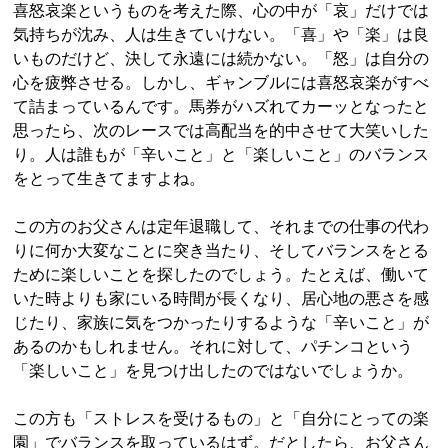
喜怒哀楽というものを考えた際、心の中が「哀」だけでは
気持ちが沈み、人は生きていけない。「喜」や「楽」は良
いものだけど、決して永遠には続かない。「怒」は自分の
心を疲弊させる。しかし、ギャンブルには喜怒哀楽がすべ
て詰まっているんです。馬券がハズれてカーッとなったと
思ったら、次のレースでは高配当を的中させて大笑いした
り。人は誰もが「辛いこと」と「楽しいこと」のバランス
をとって生きてますよね。
この方のお父さんは定年退職して、それまでの仕事の代わ
りに何か大変なことに突き当たり、そしてバランスをとる
ために楽しいことを探したのでしょう。たとえば、働いて
いた時よりも家にいる時間が長くなり、居心地の悪さを感
じたり、家族に気をつかったりするような「辛いこと」が
あるのかもしれません。それに対して、パチンコという
「楽しいこと」を見つけ出したのではないでしょうか。
この方も「ストレスを受けるもの」と「自分にとっての楽
園」でバランスを取っているはず。だとしたら、お父さん