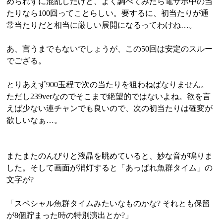
められずに混乱したけど、よく調べてみたら電サポ中の当
たりなら100回ってことらしい。要するに、初当たりが通
常当たりだと相当に厳しい展開になるってわけね…。
あ、言うまでもないでしょうが、この50回は安定のスルー
でござる。
とりあえず900玉程で次の当たりを狙わねばなりません。
ただし239verなのでそこまで絶望的ではないよね。欲を言
えば少ない連チャンでも良いので、次の初当たりは確変が
欲しいなぁ…。
またまたのんびりと液晶を眺めていると、妙な音が鳴りま
した。そして画面が消灯すると「あっぱれ魚群タイム」の
文字が?
「スペシャル魚群タイムみたいなものかな? それとも保留
が8個貯まった時の特別演出とか?」