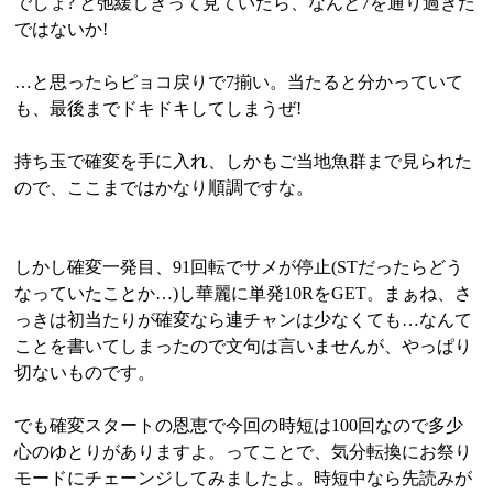
でしょ? と弛緩しきって見ていたら、なんと7を通り過ぎた
ではないか!
…と思ったらピョコ戻りで7揃い。当たると分かっていて
も、最後までドキドキしてしまうぜ!
持ち玉で確変を手に入れ、しかもご当地魚群まで見られた
ので、ここまではかなり順調ですな。
しかし確変一発目、91回転でサメが停止(STだったらどう
なっていたことか…)し華麗に単発10RをGET。まぁね、さ
っきは初当たりが確変なら連チャンは少なくても…なんて
ことを書いてしまったので文句は言いませんが、やっぱり
切ないものです。
でも確変スタートの恩恵で今回の時短は100回なので多少
心のゆとりがありますよ。ってことで、気分転換にお祭り
モードにチェーンジしてみましたよ。時短中なら先読みが