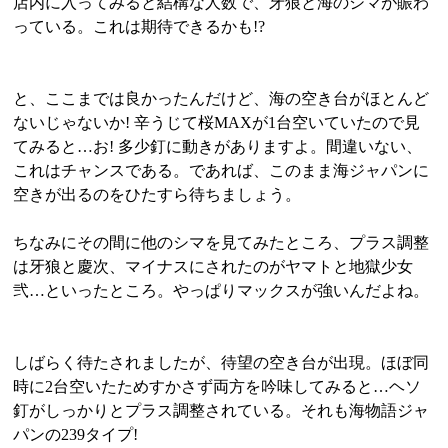
店内に入ってみると結構な人数で、牙狼と海のシマが賑わ
っている。これは期待できるかも!?
と、ここまでは良かったんだけど、海の空き台がほとんど
ないじゃないか! 辛うじて桜MAXが1台空いていたので見
てみると…お! 多少釘に動きがありますよ。間違いない、
これはチャンスである。であれば、このまま海ジャパンに
空きが出るのをひたすら待ちましょう。
ちなみにその間に他のシマを見てみたところ、プラス調整
は牙狼と慶次、マイナスにされたのがヤマトと地獄少女
弐…といったところ。やっぱりマックスが強いんだよね。
しばらく待たされましたが、待望の空き台が出現。ほぼ同
時に2台空いたためすかさず両方を吟味してみると…ヘソ
釘がしっかりとプラス調整されている。それも海物語ジャ
パンの239タイプ!