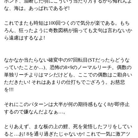
ホント、油断した頃にこういう当たり方するから侮れんよ
な、海は。あっぱれであるぞ!
これでまたも時短は100回つくので気分が楽である。もち
ろん、狂ったように奇数図柄が揃っても文句は言わないか
ら遠慮はするなよ!
なかなか当たらない確変中の97回転目(STだったらどうな
っていたことか…)、恐怖の8×9のノーマルリーチ。偶数の
単独リーチよりはマシだけども、ここでの偶数はご勘弁い
ただきたい! それはあまりの仕打ちでござろう。お慈悲
を!!!
それにこのパターンは大半が何の期待感もなく8が即停止
するので嫌なんだよなぁ…。
とりあえず、まな板の上の鯉、死を覚悟したフリをしてい
ると…お! 8を通り過ぎたじゃないか! これで一気に激アツ