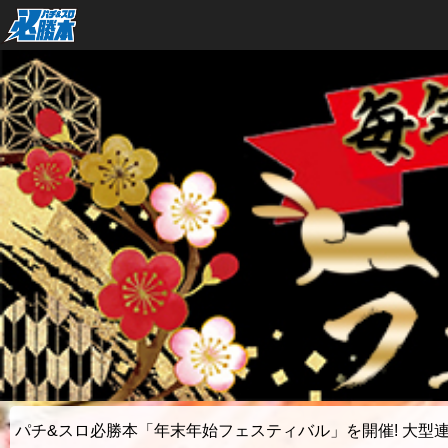
パチ&スロ必勝本「年末年始フェスティバル」を開催! 大型